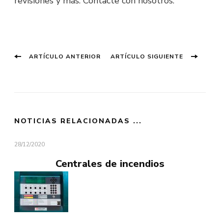
revisiones y más. Contacte con nosotros.
Navegación
Entrada
Entrada
ARTÍCULO ANTERIOR
ARTÍCULO SIGUIENTE
anterior:
siguiente
de
entradas
NOTICIAS RELACIONADAS ...
28/12/2020
Centrales de incendios