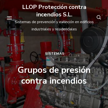
Saltar
LLOP Protección contra
al
incendios S.L.
contenido
Sistemas de prevención y extinción en edificios
(presiona
industriales y residenciales
la
tecla
Intro)
SISTEMAS
Grupos de presión
contra incendios