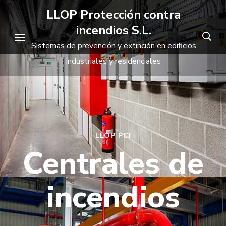
Saltar
LLOP Protección contra
al
incendios S.L.
contenido
Sistemas de prevención y extinción en edificios
(presiona
industriales y residenciales
la
tecla
Intro)
LLOP PCI
Centrales de
LLOP PCI
Grupos PCI
incendios