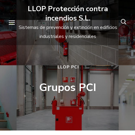
Saltar
LLOP Protección contra
al
incendios S.L.
contenido
Sistemas de prevención y extinción en edificios
(presiona
industriales y residenciales
la
tecla
Intro)
LLOP PCI
Grupos PCI