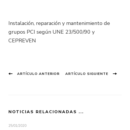
Instalación, reparación y mantenimiento de
grupos PCI según UNE 23/500/90 y
CEPREVEN
Navegación
Entrada
Entrada
ARTÍCULO ANTERIOR
ARTÍCULO SIGUIENTE
anterior:
siguiente
de
entradas
NOTICIAS RELACIONADAS ...
25/01/2020